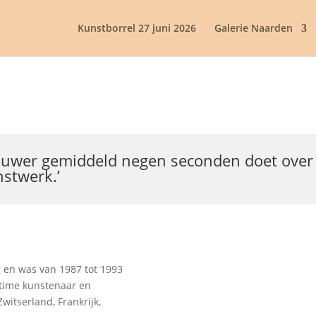
Kunstborrel 27 juni 2026
Galerie Naarden
houwer gemiddeld negen seconden doet over
stwerk.’
g en was van 1987 tot 1993
-time kunstenaar en
witserland, Frankrijk,