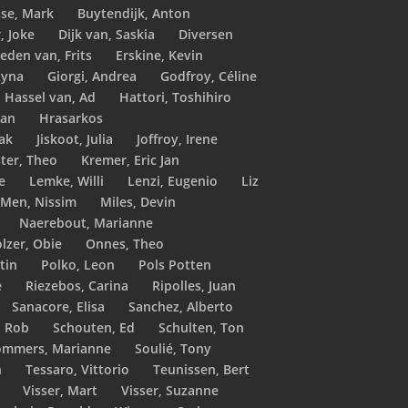
sse, Mark
Buytendijk, Anton
, Joke
Dijk van, Saskia
Diversen
eden van, Frits
Erskine, Kevin
zyna
Giorgi, Andrea
Godfroy, Céline
Hassel van, Ad
Hattori, Toshihiro
ean
Hrasarkos
jak
Jiskoot, Julia
Joffroy, Irene
ter, Theo
Kremer, Eric Jan
e
Lemke, Willi
Lenzi, Eugenio
Liz
Men, Nissim
Miles, Devin
Naerebout, Marianne
lzer, Obie
Onnes, Theo
tin
Polko, Leon
Pols Potten
e
Riezebos, Carina
Ripolles, Juan
Sanacore, Elisa
Sanchez, Alberto
, Rob
Schouten, Ed
Schulten, Ton
ommers, Marianne
Soulié, Tony
n
Tessaro, Vittorio
Teunissen, Bert
Visser, Mart
Visser, Suzanne