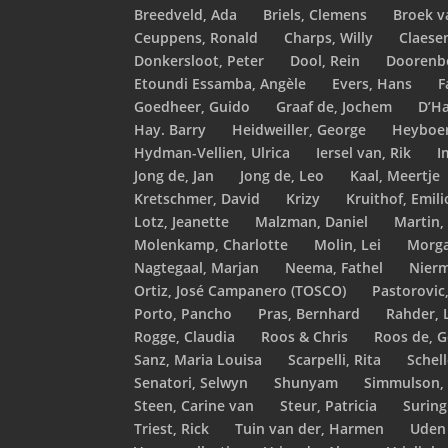
Breedveld, Ada
Briels, Clemens
Broek v
Ceuppens, Ronald
Charps, Willy
Claese
Donkersloot, Peter
Dool, Rein
Doorenb
Etoundi Essamba, Angèle
Evers, Hans
F
Goedheer, Guido
Graaf de, Jochem
D’H
Hay. Barry
Heidweiller, George
Heyboer
Hydman-Vellien, Ulrica
Iersel van, Rik
I
Jong de, Jan
Jong de, Leo
Kaal, Meertje
Kretschmer, David
Krizy
Kruithof, Emili
Lotz, Jeanette
Malzman, Daniel
Martin,
Molenkamp, Charlotte
Molin, Lei
Morga
Nagtegaal, Marjan
Neema, Fathel
Nierm
Ortiz, José Campanero (TOSCO)
Pastorovic,
Porto, Pancho
Pras, Bernhard
Rahder, 
Rogge, Claudia
Roos & Chris
Roos de, G
Sanz, Maria Louisa
Scarpelli, Rita
Schel
Senatori, Selwyn
Shunyam
Simmulson,
Steen, Carine van
Steur, Patricia
Suring
Triest, Rick
Tuin van der, Harmen
Uden