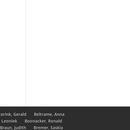
terink, Gerald
Beltrame, Anna
, Leoniek
Boonacker, Ronald
Braun, Judith
Bremer, Saskia