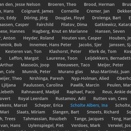
an den, Jesse Nelson
Broeren, Theo
Brood, Herman
Bru
n, Hans
Coignard, James
Corneille
Cremer, Jan
Dekker
os, Eddy
Döring, Jörg
Douglas, Floyd
Drolenga, Bart
E
aassen, Casper
Fairchild
Filatov, Dima
Gatkiewicz, Katar
aese, Hannes
Hagberg, Knut en Marianne
Hansen, Seven
, Anton
Heyder, Roland
Houten van, Casper
Houben, J
mmink, Bob
Innemee, Hans Peter
Jacobs, Sjer
Janssen, S
Kesteren van, Ton
Klashorst, Peter
Klerk de, Tom
Kos
o
Laffon, Margot
Laurense, Toon
Leijdekkers, Bernadett
 Arthur
Masseüs, Joop
Meeuwsen, Taco
Meijer, Peter
n, Cole
Munnik, Peter
Murano glas
Muz-Martinéz, Juan
eijer, Theo
Nrshinga, Paresh
Nyp-Holman, Alied
Oberho
 Ljiljana
Paulussen, Carolina
Pawlik, Marcin
Peulen, Mar
Liebeth
Rahnavard, Madjid
Raphael, Paco
Reus, Ankie d
overt
Royal Leerdam
Rustamov, Adil
Rutten van, Cees
lekens, Marcel
Scheper, Erica
Scholte Albers, Ina
Scholte
 Mari
Slaats, Miriam
Slangen, Bart
Smeets, Richard
S
h, Trees
Tahmassian, Rouzbeh
Tange, Jacques
Teng, Ha
 van, Hans
Uylenspiegel, Piet
Verdoes, Mark
Verwiel, Jos