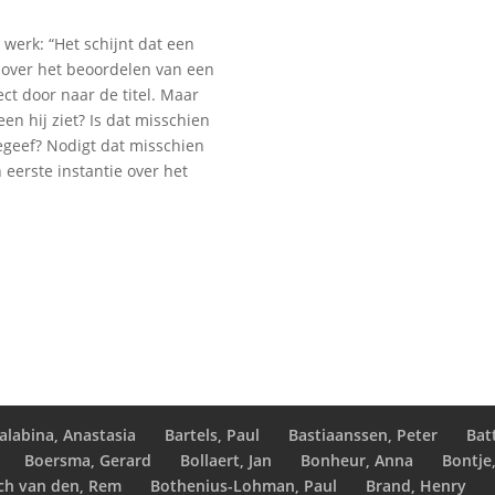
r werk: “Het schijnt dat een
over het beoordelen van een
ect door naar de titel. Maar
een hij ziet? Is dat misschien
eegeef? Nodigt dat misschien
n eerste instantie over het
alabina, Anastasia
Bartels, Paul
Bastiaanssen, Peter
Bat
Boersma, Gerard
Bollaert, Jan
Bonheur, Anna
Bontje
ch van den, Rem
Bothenius-Lohman, Paul
Brand, Henry