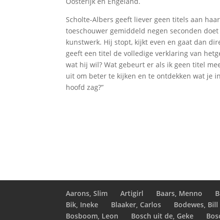
Oosterijk en Engeland.
Scholte-Albers geeft liever geen titels aan haa
toeschouwer gemiddeld negen seconden doet 
kunstwerk. Hij stopt, kijkt even en gaat dan dir
geeft een titel de volledige verklaring van hetg
wat hij wil? Wat gebeurt er als ik geen titel m
uit om beter te kijken en te ontdekken wat je i
hoofd zag?”
Aarons, Slim
Artigirl
Baars, Menno
B
Bik, Ineke
Blaaker, Carlos
Bodewes, Bill
Bosboom, Leon
Bosch uit de, Geke
Bos