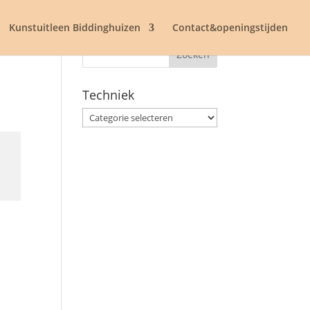
Kunstuitleen Biddinghuizen
Contact&openingstijden
Techniek
Techniek